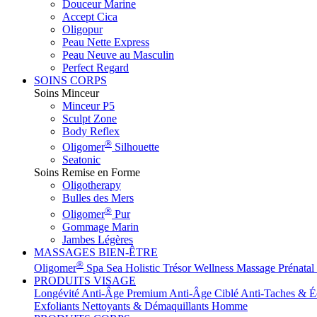
Douceur Marine
Accept Cica
Oligopur
Peau Nette Express
Peau Neuve au Masculin
Perfect Regard
SOINS CORPS
Soins Minceur
Minceur P5
Sculpt Zone
Body Reflex
®
Oligomer
Silhouette
Seatonic
Soins Remise en Forme
Oligotherapy
Bulles des Mers
®
Oligomer
Pur
Gommage Marin
Jambes Légères
MASSAGES BIEN-ÊTRE
®
Oligomer
Spa
Sea Holistic
Trésor Wellness
Massage Prénatal
PRODUITS VISAGE
Longévité
Anti-Âge Premium
Anti-Âge Ciblé
Anti-Taches & É
Exfoliants
Nettoyants & Démaquillants
Homme