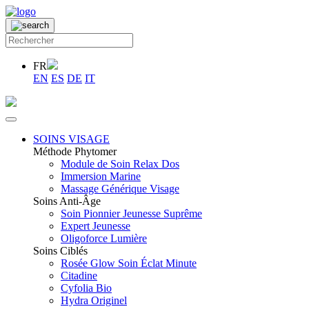
FR
EN
ES
DE
IT
SOINS VISAGE
Méthode Phytomer
Module de Soin Relax Dos
Immersion Marine
Massage Générique Visage
Soins Anti-Âge
Soin Pionnier Jeunesse Suprême
Expert Jeunesse
Oligoforce Lumière
Soins Ciblés
Rosée Glow Soin Éclat Minute
Citadine
Cyfolia Bio
Hydra Originel